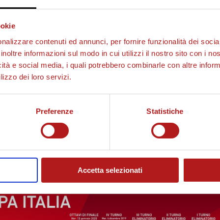
ega Pro (Carpi e Padova, in base a graduatoria stilata dalla
 ChievoVerona,
Cittadella
, Cosenza, Cremonese, Crotone, Empoli
ookie
 Pordenone, Salernitana, Spezia, Trapani, Venezia, Virtus Entella
.
nalizzare contenuti ed annunci, per fornire funzionalità dei socia
inoltre informazioni sul modo in cui utilizzi il nostro sito con i n
tecipano
32 Società
, ovvero le 20 Società che hanno supera
icità e social media, i quali potrebbero combinarle con altre inform
rie A TIM:
Bologna, Brescia, Cagliari, Fiorentina, Genoa, Hellas
lizzo dei loro servizi.
nese
.
ranno il
Quarto Turno (04/12/2019)
.
Preferenze
Statistiche
, Lazio, Milan, Napoli, Roma, Torino
) faranno il loro ingresso ne
amma il 15 e 22 gennaio 2020), affrontando le qualificate d
Accetta selezionati
9/20!