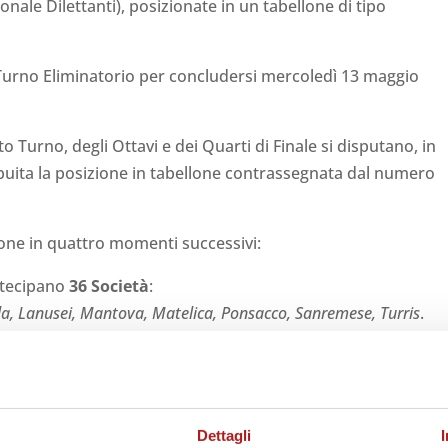
nale Dilettanti), posizionate in un tabellone di tipo
o Turno Eliminatorio per concludersi mercoledì 13 maggio
to Turno, degli Ottavi e dei Quarti di Finale si disputano, in
ribuita la posizione in tabellone contrassegnata dal numero
one in quattro momenti successivi:
rtecipano
36 Società
:
lla, Lanusei, Mantova, Matelica, Ponsacco, Sanremese, Turris
.
se, Casertana, Catania, Catanzaro, Cavese, Feralpisalò, Ferman
za, Potenza, Pro Patria, Pro Vercelli, Ravenna, Reggina, Rende,
s Francavilla, Viterbese Castrense
.
 Partecipano
40 Società
, ovvero le 18 Società che hanno
Dettagli