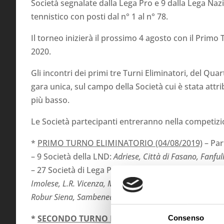
Società segnalate dalla Lega Pro e 9 dalla Lega Nazio
tennistico con posti dal n° 1 al n° 78.
Il torneo inizierà il prossimo 4 agosto con il Prim
2020.
Gli incontri dei primi tre Turni Eliminatori, del Quar
gara unica, sul campo della Società cui è stata att
più basso.
Le Società partecipanti entreranno nella competizi
*
PRIMO TURNO ELIMINATORIO (04/08/2019)
– Pa
– 9 Società della LND:
Adriese, Città di Fasano, Fanfu
– 27 Società di Lega Pro:
Alessandria, Arezzo, Carrare
Imolese, L.R. Vicenza, Monopoli, Monza, Novara, Piacen
Robur Siena, Sambenedettese, Sudtirol, Triestina, Virtu
*
SECONDO TURNO ELIMINATORIO (11/08/2019)
–
Consenso