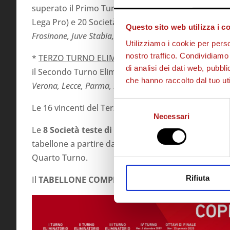
superato il Primo Turno Eliminatorio, 2 Società di L
Lega Pro) e 20 Società di Lega B:
Ascoli, Benevento,
Questo sito web utilizza i c
Frosinone, Juve Stabia, Livorno, Perugia, Pescara, Pisa,
Utilizziamo i cookie per perso
nostro traffico. Condividiamo 
*
TERZO TURNO ELIMINATORIO (18/08/2019)
– Par
di analisi dei dati web, pubbl
il Secondo Turno Eliminatorio e 12 Società della Se
che hanno raccolto dal tuo uti
Verona, Lecce, Parma, Sampdoria, Sassuolo, Spal, Udi
Selezione
Le 16 vincenti del Terzo Turno Eliminatorio dispute
Necessari
del
Le
8 Società teste di serie
(
Atalanta, Inter, Juventus
consenso
tabellone a partire dagli
OTTAVI DI FINALE
(in progr
Quarto Turno.
Rifiuta
Il
TABELLONE COMPLETO
della
COPPA ITALIA 201