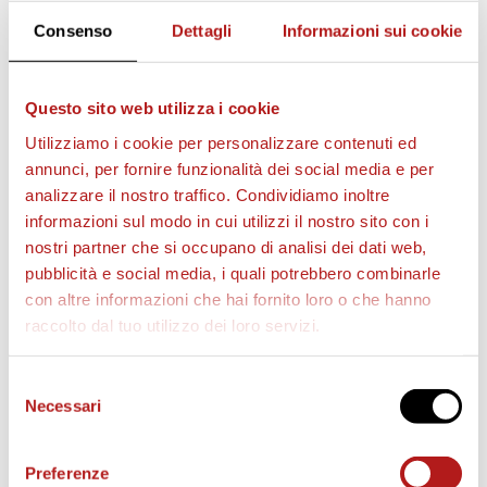
Consenso
Dettagli
Informazioni sui cookie
Questo sito web utilizza i cookie
Utilizziamo i cookie per personalizzare contenuti ed
annunci, per fornire funzionalità dei social media e per
analizzare il nostro traffico. Condividiamo inoltre
informazioni sul modo in cui utilizzi il nostro sito con i
nostri partner che si occupano di analisi dei dati web,
pubblicità e social media, i quali potrebbero combinarle
con altre informazioni che hai fornito loro o che hanno
BIGLIETTI
raccolto dal tuo utilizzo dei loro servizi.
Selezione
Necessari
del
consenso
Preferenze