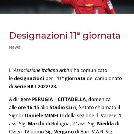
Designazioni 11ª giornata
News
L’
Associazione Italiana Arbitri
ha comunicato
le
designazioni
per l’
11ª giornata
del campionato
di
Serie BKT 2022/23.
A dirigere
PERUGIA
– CITTADELLA
, domenica
alle
ore 16.15
allo
Stadio Curi
, è stato chiamato il
Signor
Daniele MINELLI
della sezione di Varese, 1°
ass. Sig.
Marchi
di Bologna, 2° ass. Sig.
Niedda
di
Ozieri, IV uomo Sig.
Vergano
di Bari, V.A.R. Sig.