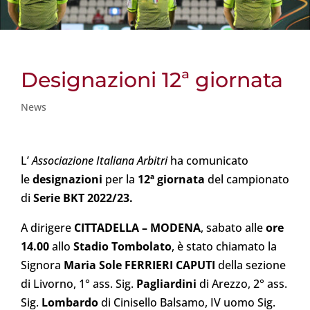
Designazioni 12ª giornata
News
L’
Associazione Italiana Arbitri
ha comunicato
le
designazioni
per la
12ª giornata
del campionato
di
Serie BKT 2022/23.
A dirigere
CITTADELLA
– MODENA
, sabato alle
ore
14.00
allo
Stadio Tombolato
, è stato chiamato la
Signora
Maria Sole FERRIERI CAPUTI
della sezione
di Livorno, 1° ass. Sig.
Pagliardini
di Arezzo, 2° ass.
Sig.
Lombardo
di Cinisello Balsamo, IV uomo Sig.