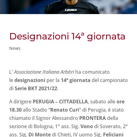
Designazioni 14ª giornata
News
L’
Associazione Italiana Arbitri
ha comunicato
le
designazioni
per la
14ª giornata
del campionato
di
Serie BKT 2021/22
.
A dirigere
PERUGIA
– CITTADELLA
, sabato alle
ore
18.30
allo Stadio “
Renato Curi
” di Perugia, è stato
chiamato il Signor Alessandro
PRONTERA
della
sezione di Bologna, 1° ass. Sig.
Vono
di Soverato, 2°
ass. Sig.
Di Monte
di Chieti, IV uomo Sig.
Feliciani