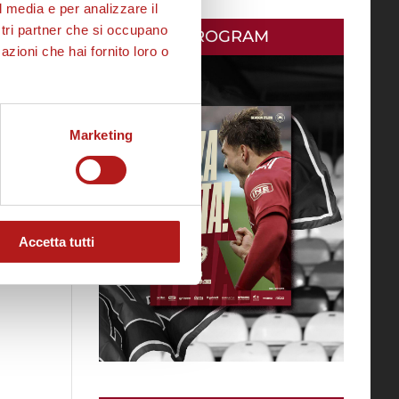
l media e per analizzare il
ostri partner che si occupano
MATCH PROGRAM
azioni che hai fornito loro o
Marketing
Accetta tutti