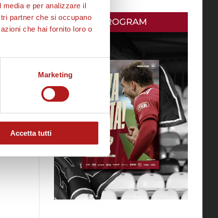
l media e per analizzare il
ostri partner che si occupano
MATCH PROGRAM
azioni che hai fornito loro o
Marketing
Accetta tutti