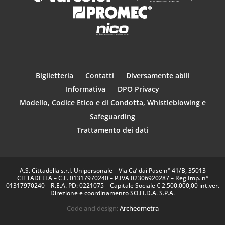
Biglietteria
Contatti
Diversamente abili
Informativa
DPO Privacy
Modello, Codice Etico e di Condotta, Whistleblowing e
Safeguarding
Trattamento dei dati
A.S. Cittadella s.r.l. Unipersonale – Via Ca’ dai Pase n° 41/B, 35013
CITTADELLA – C.F. 01317970240 – P.IVA 02306920287 – Reg.Imp. n°
01317970240 – R.E.A. PD: 0221075 – Capitale Sociale € 2.500.000,00 int.ver.
Direzione e coordinamento SO.FI.D.A. S.P.A.
Code and design:
Archeometra