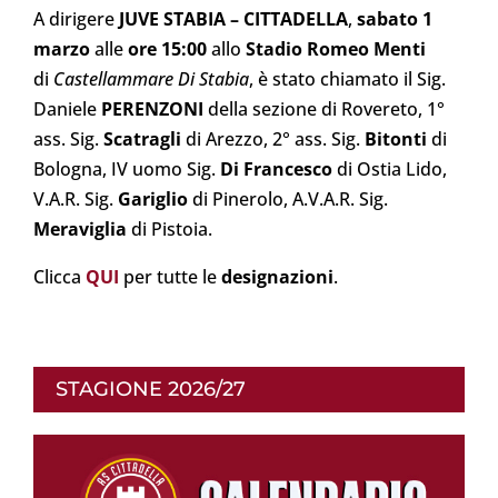
A dirigere
JUVE STABIA – CITTADELLA
,
sabato 1
marzo
alle
ore 15:00
allo
Stadio Romeo Menti
di
Castellammare Di Stabia
, è stato chiamato il Sig.
Daniele
PERENZONI
della sezione di Rovereto, 1°
ass. Sig.
Scatragli
di Arezzo, 2° ass. Sig.
Bitonti
di
Bologna, IV uomo Sig.
Di Francesco
di Ostia Lido,
V.A.R. Sig.
Gariglio
di Pinerolo, A.V.A.R. Sig.
Meraviglia
di Pistoia.
Clicca
QUI
per tutte le
designazioni
.
STAGIONE 2026/27