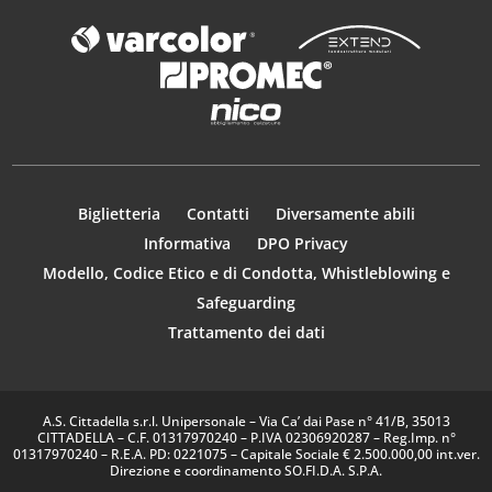
Biglietteria
Contatti
Diversamente abili
Informativa
DPO Privacy
Modello, Codice Etico e di Condotta, Whistleblowing e
Safeguarding
Trattamento dei dati
A.S. Cittadella s.r.l. Unipersonale – Via Ca’ dai Pase n° 41/B, 35013
CITTADELLA – C.F. 01317970240 – P.IVA 02306920287 – Reg.Imp. n°
01317970240 – R.E.A. PD: 0221075 – Capitale Sociale € 2.500.000,00 int.ver.
Direzione e coordinamento SO.FI.D.A. S.P.A.