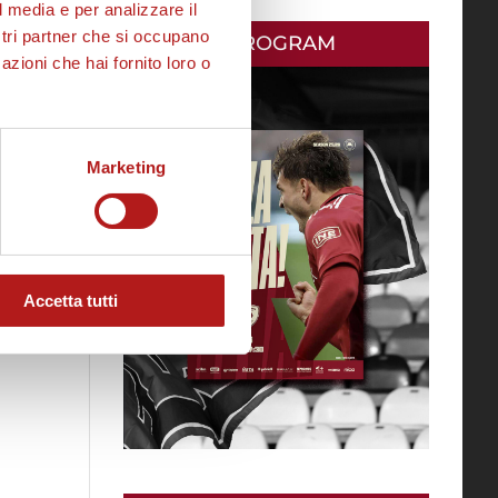
l media e per analizzare il
ostri partner che si occupano
MATCH PROGRAM
azioni che hai fornito loro o
Marketing
Accetta tutti