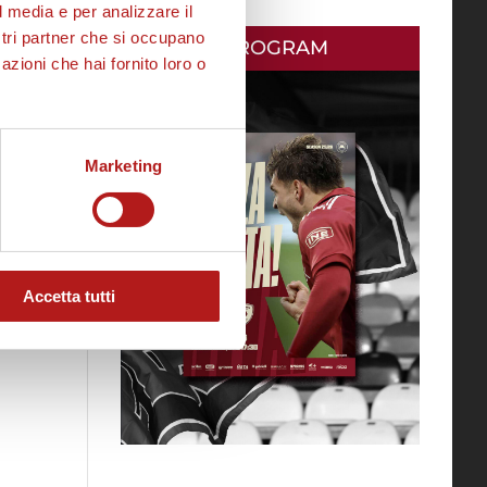
l media e per analizzare il
ostri partner che si occupano
MATCH PROGRAM
azioni che hai fornito loro o
Marketing
Accetta tutti