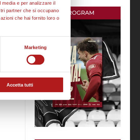
l media e per analizzare il
ostri partner che si occupano
MATCH PROGRAM
azioni che hai fornito loro o
Marketing
Accetta tutti