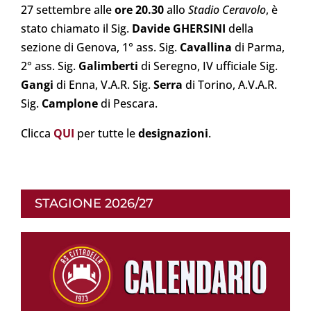
27 settembre alle
ore 20.30
allo
Stadio Ceravolo
, è
stato chiamato il Sig.
Davide GHERSINI
della
sezione di Genova, 1° ass. Sig.
Cavallina
di Parma,
2° ass. Sig.
Galimberti
di Seregno, IV ufficiale Sig.
Gangi
di Enna, V.A.R. Sig.
Serra
di Torino, A.V.A.R.
Sig.
Camplone
di Pescara.
Clicca
QUI
per tutte le
designazioni
.
STAGIONE 2026/27