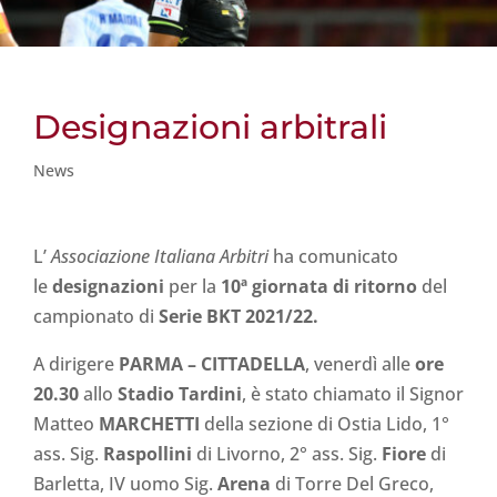
Designazioni arbitrali
News
L’
Associazione Italiana Arbitri
ha comunicato
le
designazioni
per la
10ª giornata di ritorno
del
campionato di
Serie BKT 2021/22.
A dirigere
PARMA
– CITTADELLA
, venerdì alle
ore
20.30
allo
Stadio Tardini
, è stato chiamato il Signor
Matteo
MARCHETTI
della sezione di Ostia Lido, 1°
ass. Sig.
Raspollini
di Livorno, 2° ass. Sig.
Fiore
di
Barletta, IV uomo Sig.
Arena
di Torre Del Greco,