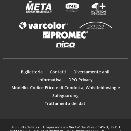
Biglietteria
Contatti
Diversamente abili
Informativa
DPO Privacy
Modello, Codice Etico e di Condotta, Whistleblowing e
Safeguarding
Trattamento dei dati
A.S. Cittadella s.r.l. Unipersonale – Via Ca’ dai Pase n° 41/B, 35013