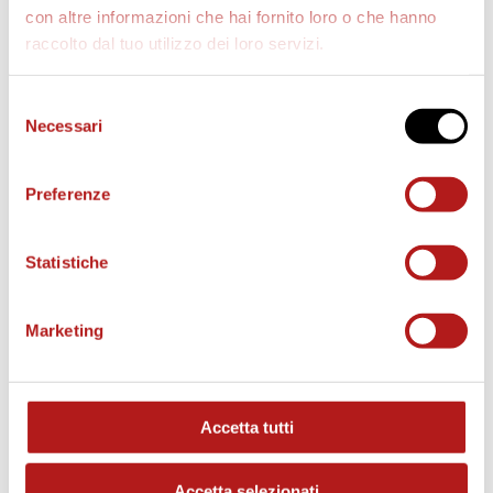
con altre informazioni che hai fornito loro o che hanno
raccolto dal tuo utilizzo dei loro servizi.
AS CITTADELLA STORE
Selezione
Necessari
del
consenso
Preferenze
Statistiche
Marketing
Accetta tutti
MATCH PROGRAM
Accetta selezionati