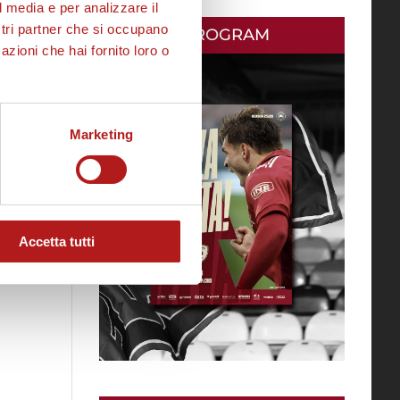
l media e per analizzare il
ostri partner che si occupano
MATCH PROGRAM
azioni che hai fornito loro o
Marketing
Accetta tutti