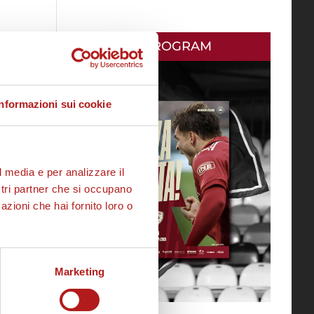
MATCH PROGRAM
Informazioni sui cookie
l media e per analizzare il
ostri partner che si occupano
azioni che hai fornito loro o
Marketing