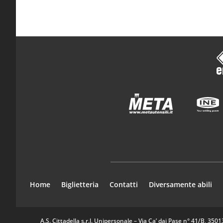
Home
Biglietteria
Contatti
Diversamente abili
A.S. Cittadella s.r.l. Unipersonale – Via Ca’ dai Pase n° 41/B, 