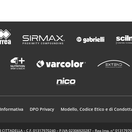
Informativa
DPO Privacy
Modello, Codice Etico e di Condott
35013 CITTADELLA – C.F. 01317970240 – P.IVA 02306920287 – Reg.Imp. n° 0131797024