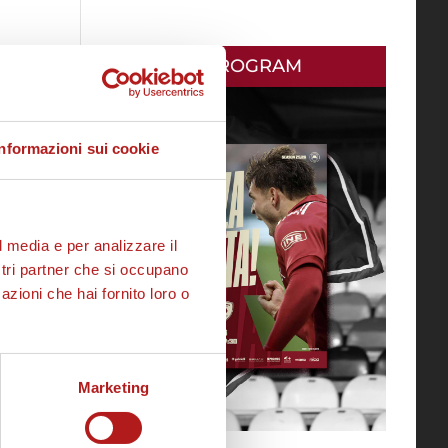
MATCH PROGRAM
Informazioni sui cookie
l media e per analizzare il
ostri partner che si occupano
azioni che hai fornito loro o
Marketing