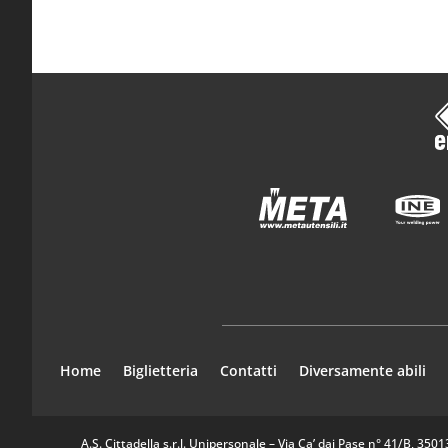
Home
Biglietteria
Contatti
Diversamente abili
A.S. Cittadella s.r.l. Unipersonale – Via Ca’ dai Pase n° 41/B, 