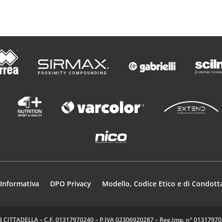
Informativa
DPO Privacy
Modello, Codice Etico e di Condott
35013 CITTADELLA – C.F. 01317970240 – P.IVA 02306920287 – Reg.Imp. n° 0131797024