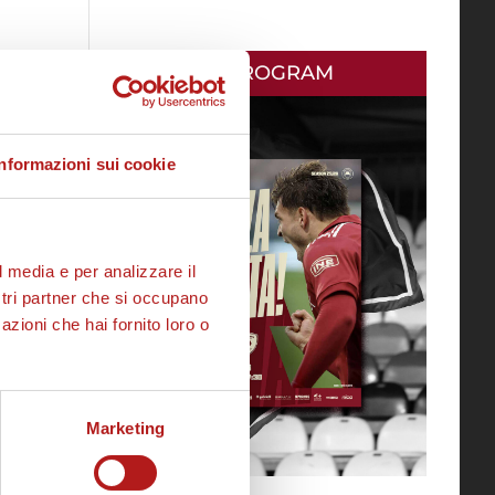
MATCH PROGRAM
Informazioni sui cookie
l media e per analizzare il
ostri partner che si occupano
azioni che hai fornito loro o
Marketing