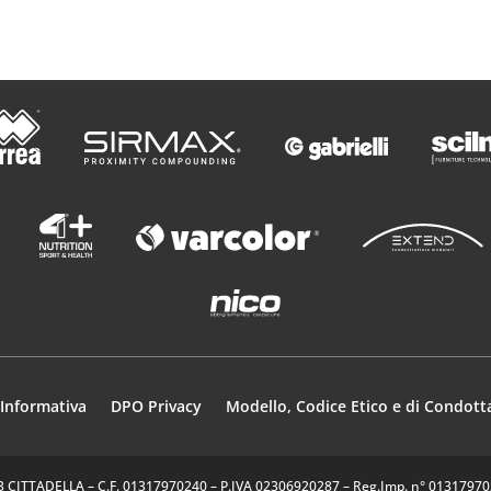
Informativa
DPO Privacy
Modello, Codice Etico e di Condott
35013 CITTADELLA – C.F. 01317970240 – P.IVA 02306920287 – Reg.Imp. n° 0131797024