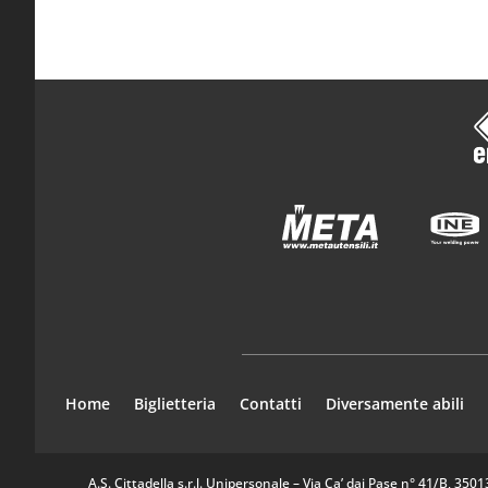
Home
Biglietteria
Contatti
Diversamente abili
A.S. Cittadella s.r.l. Unipersonale – Via Ca’ dai Pase n° 41/B, 