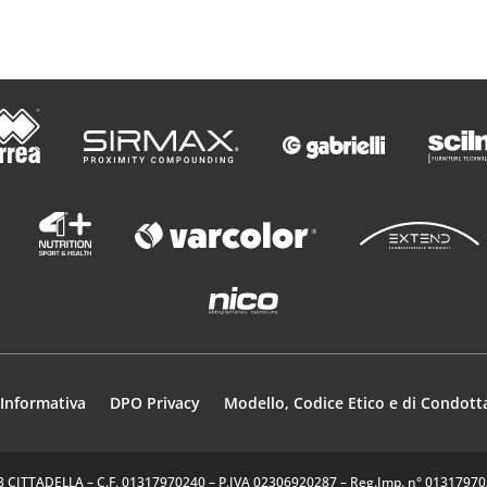
Informativa
DPO Privacy
Modello, Codice Etico e di Condott
35013 CITTADELLA – C.F. 01317970240 – P.IVA 02306920287 – Reg.Imp. n° 0131797024