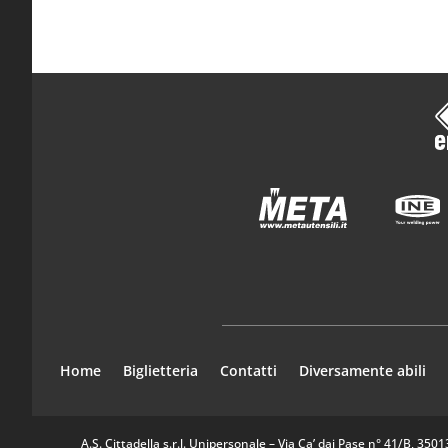
Home
Biglietteria
Contatti
Diversamente abili
A.S. Cittadella s.r.l. Unipersonale – Via Ca’ dai Pase n° 41/B, 