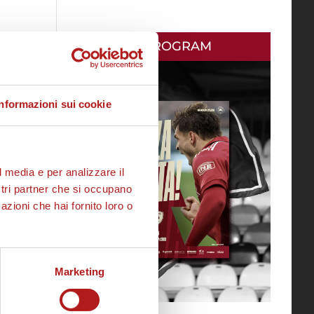
MATCH PROGRAM
Informazioni sui cookie
l media e per analizzare il
ostri partner che si occupano
azioni che hai fornito loro o
Marketing