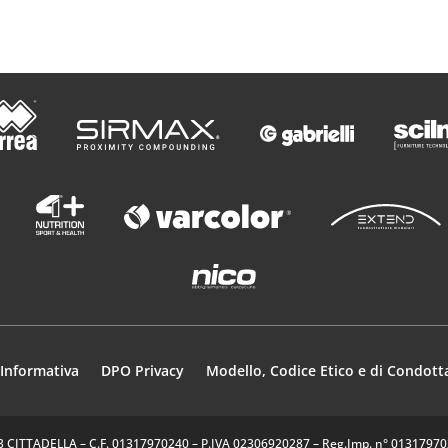
Informativa
DPO Privacy
Modello, Codice Etico e di Condott
35013 CITTADELLA – C.F. 01317970240 – P.IVA 02306920287 – Reg.Imp. n° 0131797024