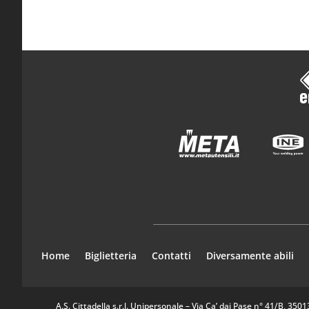
Home
Biglietteria
Contatti
Diversamente abili
A.S. Cittadella s.r.l. Unipersonale – Via Ca’ dai Pase n° 41/B, 