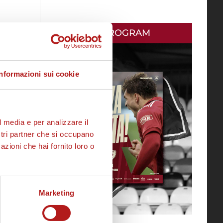
MATCH PROGRAM
Informazioni sui cookie
l media e per analizzare il
ostri partner che si occupano
azioni che hai fornito loro o
Marketing