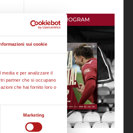
MATCH PROGRAM
Informazioni sui cookie
l media e per analizzare il
ostri partner che si occupano
azioni che hai fornito loro o
Marketing