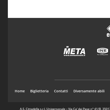
Home
Biglietteria
Contatti
Diversamente abili
A.S. Cittadella s.r.l. Unipersonale – Via Ca’ dai Pase n° 41/B, 