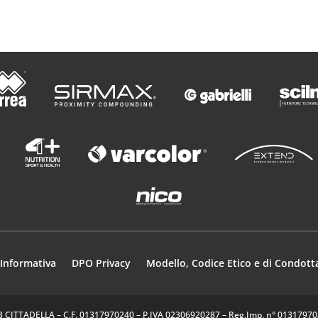
Informativa
DPO Privacy
Modello, Codice Etico e di Condott
35013 CITTADELLA – C.F. 01317970240 – P.IVA 02306920287 – Reg.Imp. n° 0131797024