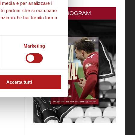
l media e per analizzare il
ostri partner che si occupano
MATCH PROGRAM
azioni che hai fornito loro o
Marketing
Accetta tutti