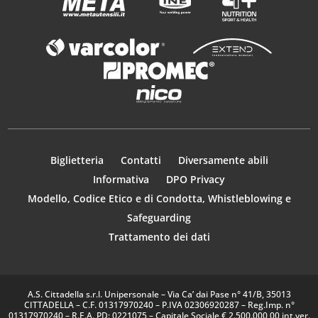
Biglietteria
Contatti
Diversamente abili
Informativa
DPO Privacy
Modello, Codice Etico e di Condotta, Whistleblowing e
Safeguarding
Trattamento dei dati
A.S. Cittadella s.r.l. Unipersonale – Via Ca’ dai Pase n° 41/B, 35013
CITTADELLA – C.F. 01317970240 – P.IVA 02306920287 – Reg.Imp. n°
01317970240 – R.E.A. PD: 0221075 – Capitale Sociale € 2.500.000,00 int.ver.