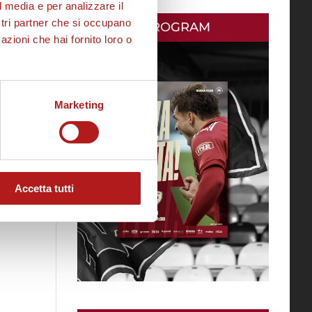
l media e per analizzare il
ostri partner che si occupano
MATCH PROGRAM
azioni che hai fornito loro o
Marketing
Accetta tutti