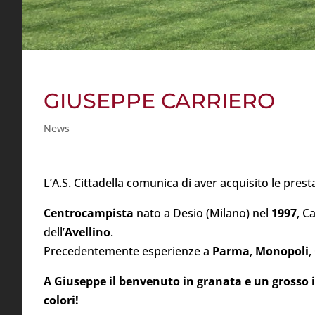
GIUSEPPE CARRIERO
News
L’A.S. Cittadella comunica di aver acquisito le prest
Centrocampista
nato a Desio (Milano) nel
1997
, C
dell’
Avellino
.
Precedentemente esperienze a
Parma
,
Monopoli
,
A Giuseppe il benvenuto in granata e un grosso i
colori!