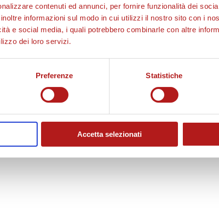
nalizzare contenuti ed annunci, per fornire funzionalità dei socia
inoltre informazioni sul modo in cui utilizzi il nostro sito con i n
icità e social media, i quali potrebbero combinarle con altre inform
sostegno che avete dato alla nostra squadra, anche se non con la presenza
lizzo dei loro servizi.
si di prima qui al Tombolato.
Preferenze
Statistiche
he troviate nel nuovo anno 2021 tutte le gioie, le soddisfazioni e la felicità c
Accetta selezionati