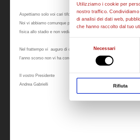
Utilizziamo i cookie per perso
nostro traffico. Condividiamo 
Aspettiamo solo voi cari
tifosi
.
di analisi dei dati web, pubbl
Noi vi abbiamo comunque percepito nelle tante manifestazioni di 
che hanno raccolto dal tuo uti
fisica allo stadio e non vediamo l’ora di vedervi ancora più numero
Selezione
Necessari
del
Nel frattempo vi auguro di cuore di trascorrere un Sereno Natale e c
consenso
l’anno scorso non vi ha concesso. “
Il vostro Presidente
Andrea Gabrielli
Rifiuta