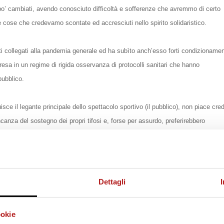
n po’ cambiati, avendo conosciuto difficoltà e sofferenze che avremmo di certo
e cose che credevamo scontate ed accresciuti nello spirito solidaristico.
nti collegati alla pandemia generale ed ha subìto anch’esso forti condizionamen
presa in un regime di rigida osservanza di protocolli sanitari che hanno
pubblico.
isce il legante principale dello spettacolo sportivo (il pubblico), non piace cre
canza del sostegno dei propri
tifosi
e, forse per assurdo, preferirebbero
ocare in un ambiente surreale ed asettico come quello attuale.
o ancora una volta a mettersi in mostra raggiungendo per la quarta volta
Dettagli
ito, ci vede ancora protagonisti ad ottimi livelli, con un organico, in buona par
ci un bellissimo calcio.
ookie
rci delle belle grandi soddisfazioni come da tempo ci ha abituato.