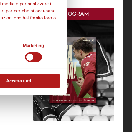
l media e per analizzare il
ostri partner che si occupano
MATCH PROGRAM
azioni che hai fornito loro o
Marketing
he
Accetta tutti