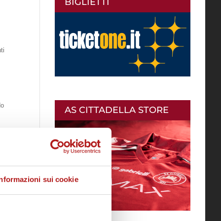
BIGLIETTI
ti
do
AS CITTADELLA STORE
Informazioni sui cookie
te