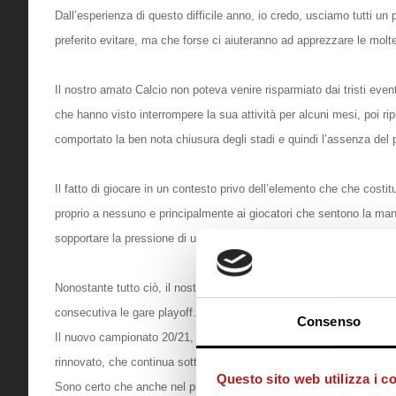
Dall’esperienza di questo difficile anno, io credo, usciamo tutti u
preferito evitare, ma che forse ci aiuteranno ad apprezzare le molt
Il nostro amato Calcio non poteva venire risparmiato dai tristi eve
che hanno visto interrompere la sua attività per alcuni mesi, poi ri
comportato la ben nota chiusura degli stadi e quindi l’assenza del 
Il fatto di giocare in un contesto privo dell’elemento che che costitu
proprio a nessuno e principalmente
ai
giocatori che sentono la man
sopportare la pressione di un pubblico avversario piuttosto che gi
Nonostante tutto ciò, il nostro grande Cittadella nel 2020 è riuscit
consecutiva le gare playoff.
Consenso
Il nuovo campionato 20/21, iniziato con ampio ritardo rispetto al sol
rinnovato, che continua sotto la guida esperta di Venturato ad offrir
Questo sito web utilizza i c
Sono certo che anche nel prossimo anno il Citta non mancherà di da