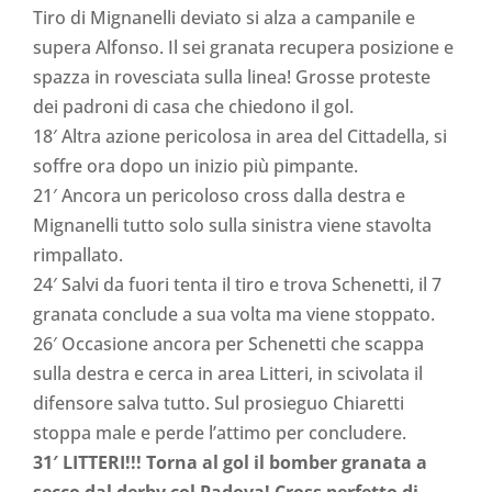
Tiro di Mignanelli deviato si alza a campanile e
supera Alfonso. Il sei granata recupera posizione e
spazza in rovesciata sulla linea! Grosse proteste
dei padroni di casa che chiedono il gol.
18′ Altra azione pericolosa in area del Cittadella, si
soffre ora dopo un inizio più pimpante.
21′ Ancora un pericoloso cross dalla destra e
Mignanelli tutto solo sulla sinistra viene stavolta
rimpallato.
24′ Salvi da fuori tenta il tiro e trova Schenetti, il 7
granata conclude a sua volta ma viene stoppato.
26′ Occasione ancora per Schenetti che scappa
sulla destra e cerca in area Litteri, in scivolata il
difensore salva tutto. Sul prosieguo Chiaretti
stoppa male e perde l’attimo per concludere.
31′ LITTERI!!! Torna al gol il bomber granata a
secco dal derby col Padova! Cross perfetto di