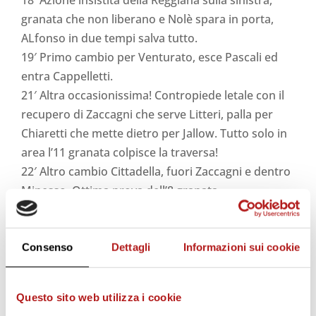
granata che non liberano e Nolè spara in porta,
ALfonso in due tempi salva tutto.
19′ Primo cambio per Venturato, esce Pascali ed
entra Cappelletti.
21′ Altra occasionissima! Contropiede letale con il
recupero di Zaccagni che serve Litteri, palla per
Chiaretti che mette dietro per Jallow. Tutto solo in
area l’11 granata colpisce la traversa!
22′ Altro cambio Cittadella, fuori Zaccagni e dentro
Minesso. Ottima prova dell’8 granata.
23′ CAPPELLETTI!! Appena entrato il centrale
granata raddoppia a suo modo! Mezza
rovesciata in area dopo un calcio di punizione
Consenso
Dettagli
Informazioni sui cookie
sporcato di testa. 2 a 0 al Mapei Stadium!
28′ Rigore Reggiana! Alfonso prima compie un
Questo sito web utilizza i cookie
miracolo in uscita ma poi azzarda la scivolata su