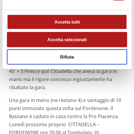
da posizione impossibile Letizia trova il
pareggio! 2 a 2 incredibile al Mapei Stadium!
45′ Concessi 3 minuti di recupero.
Accetta tutti
45′ Litteri in rovesciata, miracolo di Perilli.
45′ + 2 Occasione anche per Jallow che però
Accetta selezionati
schiaccia troppo la conclusione.
45′ + 3 Dall’altra parte Siega si libera e colpisce
Rifiuta
l’incrocio, finale incredibile a Reggio!
45′ + 3 Finisce qui! Cittadella che aveva la gara in
mano ma il rigore concesso ingiustamente ha
ribaltato la gara.
Una gara in meno (ne restano 4) e vantaggio di 10
punti immutato questa volta sul Pordenone. Il
Bassano è caduto in casa contro la Pro Piacenza.
Lunedì prossimo proprio CITTADELLA –
PORDENONE ore 20.00 al Tombolato. VI