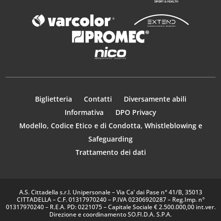
Biglietteria
Contatti
Diversamente abili
Informativa
DPO Privacy
Modello, Codice Etico e di Condotta, Whistleblowing e
Safeguarding
Trattamento dei dati
A.S. Cittadella s.r.l. Unipersonale – Via Ca’ dai Pase n° 41/B, 35013
CITTADELLA – C.F. 01317970240 – P.IVA 02306920287 – Reg.Imp. n°
01317970240 – R.E.A. PD: 0221075 – Capitale Sociale € 2.500.000,00 int.ver.
Direzione e coordinamento SO.FI.D.A. S.P.A.