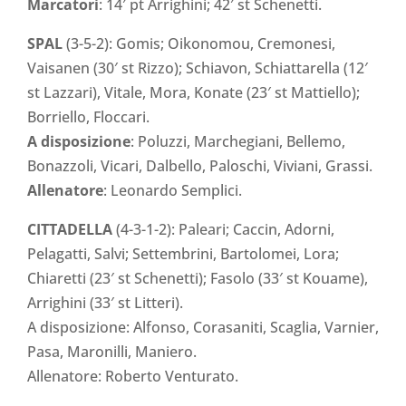
Marcatori
: 14′ pt Arrighini; 42′ st Schenetti.
SPAL
(3-5-2): Gomis; Oikonomou, Cremonesi,
Vaisanen (30′ st Rizzo); Schiavon, Schiattarella (12′
st Lazzari), Vitale, Mora, Konate (23′ st Mattiello);
Borriello, Floccari.
A disposizione
: Poluzzi, Marchegiani, Bellemo,
Bonazzoli, Vicari, Dalbello, Paloschi, Viviani, Grassi.
Allenatore
: Leonardo Semplici.
CITTADELLA
(4-3-1-2): Paleari; Caccin, Adorni,
Pelagatti, Salvi; Settembrini, Bartolomei, Lora;
Chiaretti (23′ st Schenetti); Fasolo (33′ st Kouame),
Arrighini (33′ st Litteri).
A disposizione: Alfonso, Corasaniti, Scaglia, Varnier,
Pasa, Maronilli, Maniero.
Allenatore: Roberto Venturato.