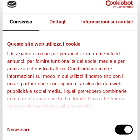
Consenso
Dettagli
Informazioni sui cookie
Questo sito web utilizza i cookie
Utilizziamo i cookie per personalizzare contenuti ed
annunci, per fornire funzionalità dei social media e per
Il
tabellino del match
:
analizzare il nostro traffico. Condividiamo inoltre
informazioni sul modo in cui utilizzi il nostro sito con i
COSENZA – CITTADELLA 1 – 2
nostri partner che si occupano di analisi dei dati web,
Marcatori:
5′ st Stanco, 29’ st Vita, 45’ st Asencio
pubblicità e social media, i quali potrebbero combinarle
con altre informazioni che hai fornito loro o che hanno
COSENZA
: Perina; Capela, Schavi, Legittimo; Baez
raccolto dal tuo utilizzo dei loro servizi.
(18’ st Casasola), Broh, Bruccini (C), Sciaudone (34’
st Pierini), D’Orazio (18’ st Asencio); Machach,
Selezione
Carretta.
Necessari
del
A DISPOSIZIONE
: Saracco, Corsi, Lazaar, Idda,
consenso