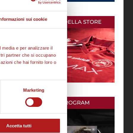
Informazioni sui cookie
AS CITTADELLA STORE
l media e per analizzare il
ostri partner che si occupano
azioni che hai fornito loro o
Marketing
MATCH PROGRAM
Accetta tutti