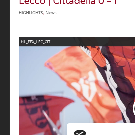
Lecco | Cittadella 0 – 1
HIGHLIGHTS
,
News
HL_EFX_LEC_CIT