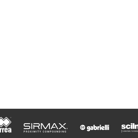
v
i
d
e
o