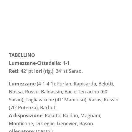
TABELLINO
Lumezzane-Cittadella: 1-1
Reti
: 42′ pt
Iori
(rig.), 34′ st Sarao.
Lumezzane
(4-1-4-1): Furlan; Rapisarda, Belotti,
Nossa, Russu; Baldassin; Bacio Terracino (60′
Sarao), Tagliavacche (41′ Mancosu), Varas; Russini
(70′ Potenza); Barbuti.
A disposizione
: Pasotti, Baldan, Magnani,
Monticone, Di Ceglie, Genevier, Bason.
Allenatore
: D’Astoli.