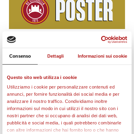
u
c
i
BIGLIETTI
Consenso
Dettagli
Informazioni sui cookie
i
Questo sito web utilizza i cookie
l
Utilizziamo i cookie per personalizzare contenuti ed
annunci, per fornire funzionalità dei social media e per
analizzare il nostro traffico. Condividiamo inoltre
v
informazioni sul modo in cui utilizzi il nostro sito con i
nostri partner che si occupano di analisi dei dati web,
pubblicità e social media, i quali potrebbero combinarle
i
con altre informazioni che hai fornito loro o che hanno
AS CITTADELLA STORE