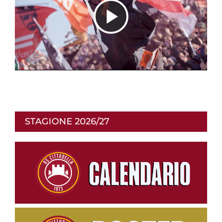
R
i
p
STAGIONE 2026/27
r
o
d