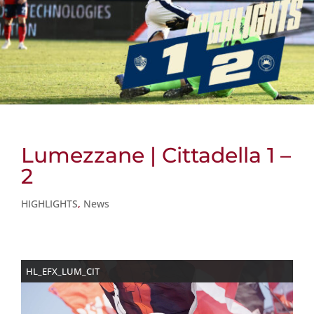
Lumezzane | Cittadella 1 –
2
HIGHLIGHTS
,
News
HL_EFX_LUM_CIT