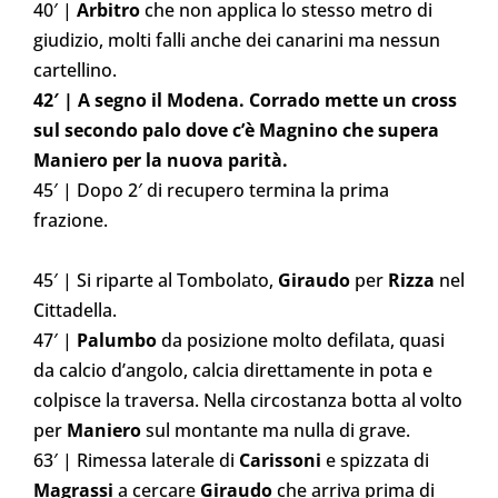
40′ |
Arbitro
che non applica lo stesso metro di
giudizio, molti falli anche dei canarini ma nessun
cartellino.
42′ | A segno il Modena. Corrado mette un cross
sul secondo palo dove c’è Magnino che supera
Maniero per la nuova parità.
45′ | Dopo 2′ di recupero termina la prima
frazione.
45′ | Si riparte al Tombolato,
Giraudo
per
Rizza
nel
Cittadella.
47′ |
Palumbo
da posizione molto defilata, quasi
da calcio d’angolo, calcia direttamente in pota e
colpisce la traversa. Nella circostanza botta al volto
per
Maniero
sul montante ma nulla di grave.
63′ | Rimessa laterale di
Carissoni
e spizzata di
Magrassi
a cercare
Giraudo
che arriva prima di