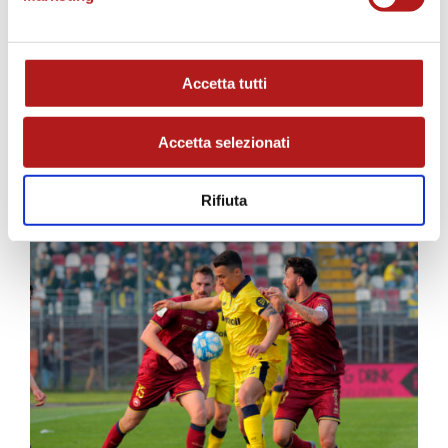
VAR
:
Pezzuto
(Lecce)
AVAR
:
Longo
(Paola)
NOTE
:
Accetta tutti
Ammoniti
: Branca, Rizza, Santoro, Cauz
Espulsi
: nessuno
Accetta selezionati
Angoli
: 5 – 5
Recupero
: 2′ – 4′
Rifiuta
Spettatori
: 3.461