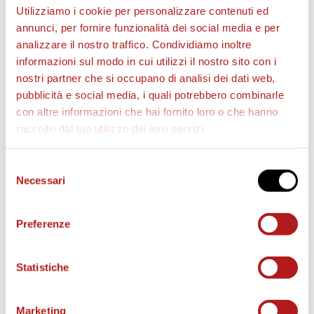
Magrassi (19′ st Pandolfi).
Utilizziamo i cookie per personalizzare contenuti ed
PANCHINA
: Kastrati, Sottini, Cassano, Pittarello,
annunci, per fornire funzionalità dei social media e per
analizzare il nostro traffico. Condividiamo inoltre
Tessiore, Carriero, Cecchetto.
informazioni sul modo in cui utilizzi il nostro sito con i
ALLENATORE
: Edoardo Gorini
nostri partner che si occupano di analisi dei dati web,
MODENA
(3-5-2)
pubblicità e social media, i quali potrebbero combinarle
con altre informazioni che hai fornito loro o che hanno
Seculin; Riccio, Zaro (10′ st Pergreffi), Cauz;
raccolto dal tuo utilizzo dei loro servizi.
Santoro, Magnino, Gerli (C), Palumbo (10′ st Ponsi),
Corrado (24′ st Cotali); Gliozzi (24′ st Strizzolo),
Selezione
Abiuso (41′ st Tremolada).
Necessari
del
PANCHINA
: Gagno, Duca, Manconi, Battistella,
consenso
Bozhanaj, Di Stefano, Oukhadda.
Preferenze
ALLENATORE
: Paolo Bianco
ARBITRO
: Marco
Monaldi
(Macerata)
Statistiche
Assistenti
:
Rossi
(Rovigo) e
Ricciardi
(Ancona)
IV Uomo
:
Gavini
(Aprilia)
Marketing