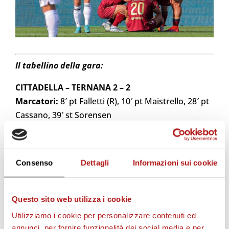
Il tabellino della gara:
CITTADELLA – TERNANA 2 – 2
Marcatori:
8′ pt Falletti (R), 10′ pt Maistrello, 28′ pt
Cassano, 39′ st Sorensen
CITTADELLA
(4-3-1-2)
Kastrati; Salvi, Pavan, Angeli, Carissoni; Carriero
Consenso
Dettagli
Informazioni sui cookie
(34′ st Mastrantonio), Branca (C) (28′ st Danzi), Vita;
Cassano (18′ st Amatucci); Pittarello (18′ st
Magrassi), Maistrello (28′ st Pandolfi).
Questo sito web utilizza i cookie
PANCHINA
: Maniero, Kornvig, Tessiore,
Utilizziamo i cookie per personalizzare contenuti ed
Saggionetto, Rizza, Sanogo, Baldini.
annunci, per fornire funzionalità dei social media e per