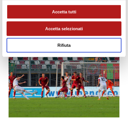
Ammoniti
: Vita, Branca, Capuano.
Espulsi
: nessuno.
Accetta tutti
Angoli
: 3 – 3
Recupero
: 2′ – 6′
Accetta selezionati
Spettatori
: 2.831
Rifiuta