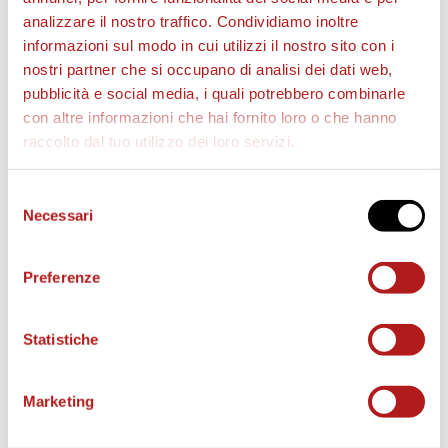
ALLENATORE
: Edoardo Gorini
analizzare il nostro traffico. Condividiamo inoltre
informazioni sul modo in cui utilizzi il nostro sito con i
TERNANA
(3-4-1-2)
nostri partner che si occupano di analisi dei dati web,
Iannarilli; Diakité, Capuano, Celli; Casasola (17′ st
pubblicità e social media, i quali potrebbero combinarle
Sorensen), Luperini (39′ st Mantovani), Lobojko (24′
con altre informazioni che hai fornito loro o che hanno
st Favasuli), Corrado (1′ st Pyyhtia); Falletti (C),
raccolto dal tuo utilizzo dei loro servizi.
Distefano (17′ st Dionisi), Raimondo.
PANCHINA
: Vitali, Brazao, Alba Ramos, De Boer,
Selezione
Travaglini, Lucchesi.
Necessari
del
ALLENATORE
: Cristiano Lucarelli
consenso
Preferenze
ARBITRO
: Niccolò
Baroni
(Firenze)
Assistenti
:
Bindoni
(Venezia) e
Bitonti
(Bologna)
IV Uomo
:
Leone
(Barletta)
Statistiche
VAR
:
Gariglio
(Pinerolo)
AVAR
:
Di Martino
(Teramo)
Marketing
NOTE
: