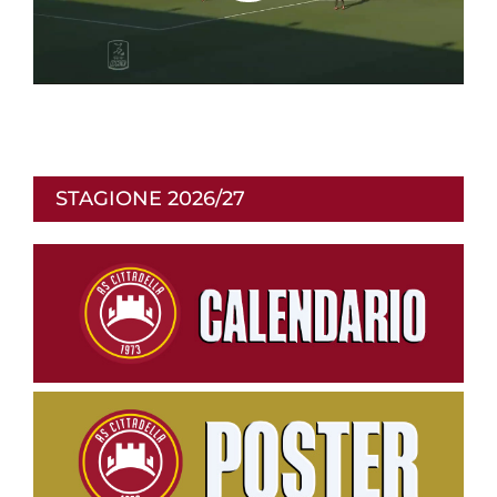
i
p
STAGIONE 2026/27
r
o
d
u