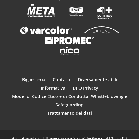
Biglietteria
Contatti
Diversamente abili
Informativa
DPO Privacy
Modello, Codice Etico e di Condotta, Whistleblowing e
Safeguarding
Trattamento dei dati
A.S. Cittadella s.r.l. Unipersonale – Via Ca’ dai Pase n° 41/B, 35013