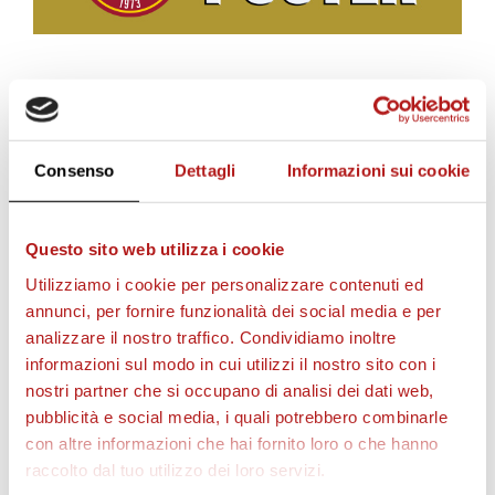
c
i
BIGLIETTI
i
Consenso
Dettagli
Informazioni sui cookie
l
Questo sito web utilizza i cookie
Utilizziamo i cookie per personalizzare contenuti ed
annunci, per fornire funzionalità dei social media e per
v
analizzare il nostro traffico. Condividiamo inoltre
informazioni sul modo in cui utilizzi il nostro sito con i
nostri partner che si occupano di analisi dei dati web,
i
AS CITTADELLA STORE
pubblicità e social media, i quali potrebbero combinarle
con altre informazioni che hai fornito loro o che hanno
raccolto dal tuo utilizzo dei loro servizi.
d