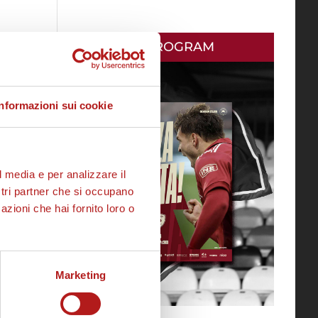
MATCH PROGRAM
Informazioni sui cookie
l media e per analizzare il
ostri partner che si occupano
azioni che hai fornito loro o
Marketing