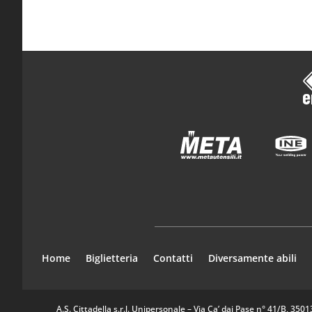
Home
Biglietteria
Contatti
Diversamente abili
A.S. Cittadella s.r.l. Unipersonale – Via Ca’ dai Pase n° 41/B, 