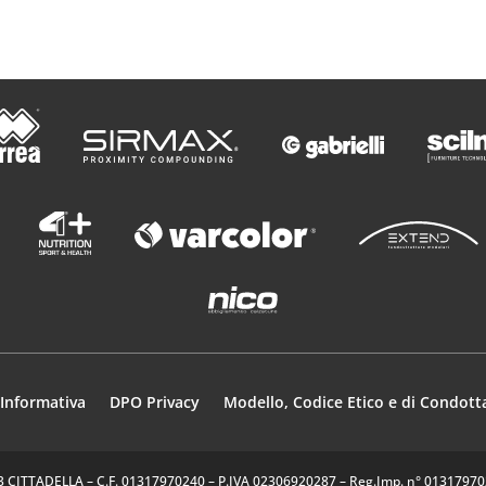
Informativa
DPO Privacy
Modello, Codice Etico e di Condott
35013 CITTADELLA – C.F. 01317970240 – P.IVA 02306920287 – Reg.Imp. n° 0131797024