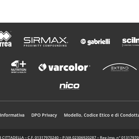
Informativa
DPO Privacy
Modello, Codice Etico e di Condott
35013 CITTADELLA – C.F. 01317970240 – P.IVA 02306920287 – Reg.Imp. n° 0131797024