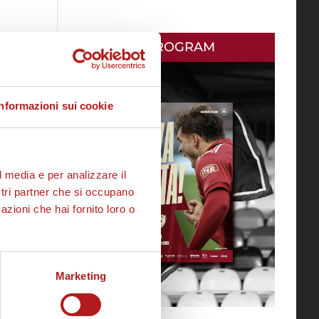
MATCH PROGRAM
Informazioni sui cookie
l media e per analizzare il
ostri partner che si occupano
azioni che hai fornito loro o
Marketing