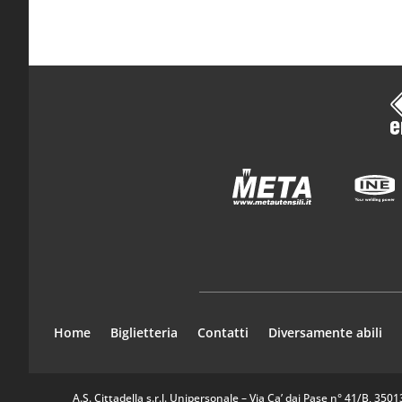
Home
Biglietteria
Contatti
Diversamente abili
A.S. Cittadella s.r.l. Unipersonale – Via Ca’ dai Pase n° 41/B, 