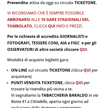
Prevendita
attiva da oggi su circuito
TICKETONE.
VI RICORDIAMO CHE È SEMPRE POSSIBILE
ABBONARSI
ALLE
19 GARE STAGIONALI DEL
TOMBOLATO
, CLICCA
QUI
INFO E PREZZI.
Per le richieste di accredito GIORNALISTI e
FOTOGRAFI, TESSERE CONI, AIA e FIGC e per gli
OSSERVATORI di altre società cliccare
QUI
.
Modalità di acquisto biglietti gara:
ON-LINE
sul circuito
TICKETONE
(
clicca
Q
UI
per
acquistare
).
PUNTI VENDITA TICKETONE
, clicca
QUI
per
trovare la rivendita più vicina a te.
Vi segnaliamo la
TABACCHERIA BARALDO
in
via
Roma 41 a Cittadella
, aperta ogni giorno ad
esclusione della domenica pomeriggio.