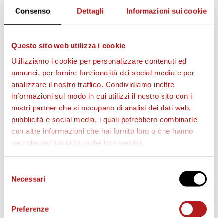
SETTORE OSPITI PUO’ ACQUISTARE SOLO FINO ALLE
Consenso
Dettagli
Informazioni sui cookie
19.00 DI GIOVEDÌ 28 AGOSTO.
In sede a Cittadella (Via Ca’ Dai Pase) NESSUNA
Questo sito web utilizza i cookie
VENDITA o PRENOTAZIONE.
Utilizziamo i cookie per personalizzare contenuti ed
Per bambini sotto i 3 anni
non è necessario
annunci, per fornire funzionalità dei social media e per
analizzare il nostro traffico. Condividiamo inoltre
acquistare il tagliando.
informazioni sul modo in cui utilizzi il nostro sito con i
STADIO PIER CESARE TOMBOLATO
nostri partner che si occupano di analisi dei dati web,
pubblicità e social media, i quali potrebbero combinarle
REGOLAMENTO USO STADIO
con altre informazioni che hai fornito loro o che hanno
raccolto dal tuo utilizzo dei loro servizi.
Selezione
STAGIONE 2026/27
Necessari
del
consenso
Preferenze