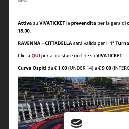
News
Attiva
su
VIVATICKET
la
prevendita
per la gara di
18.00
.
RAVENNA – CITTADELLA
sarà valida per il
1° Turno
Clicca
QUI
per acquistare on-line su
VIVATICKET
.
Curva Ospiti
da
€ 1,00
(UNDER 14) a
€ 9,00
(INTER