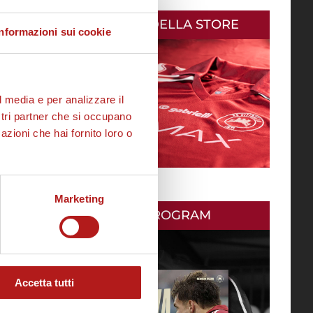
AS CITTADELLA STORE
Informazioni sui cookie
l media e per analizzare il
ostri partner che si occupano
azioni che hai fornito loro o
Marketing
MATCH PROGRAM
Accetta tutti