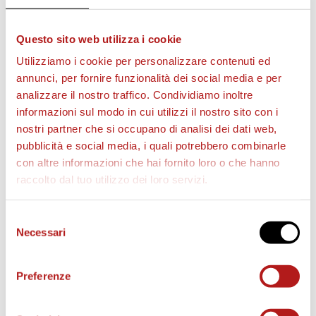
In sede a Cittadella (Via Ca’ Dai Pase) NESSUNA
VENDITA o PRENOTAZIONE.
Questo sito web utilizza i cookie
Per bambini sotto i 3 anni
non è necessario
Utilizziamo i cookie per personalizzare contenuti ed
acquistare il tagliando.
annunci, per fornire funzionalità dei social media e per
analizzare il nostro traffico. Condividiamo inoltre
STADIO PIER CESARE TOMBOLATO
informazioni sul modo in cui utilizzi il nostro sito con i
REGOLAMENTO USO STADIO
nostri partner che si occupano di analisi dei dati web,
pubblicità e social media, i quali potrebbero combinarle
con altre informazioni che hai fornito loro o che hanno
raccolto dal tuo utilizzo dei loro servizi.
STAGIONE 2026/27
Selezione
Necessari
del
consenso
Preferenze