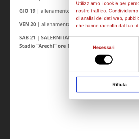
Utilizziamo i cookie per perso
GIO 19
| allenamento h 15.00
nostro traffico. Condividiamo 
di analisi dei dati web, pubbl
VEN 20
| allenamento h 10.00
che hanno raccolto dal tuo uti
SAB 21
|
SALERNITANA – CITTADELLA
Selezione
Stadio “Arechi” ore 15.00
Necessari
del
consenso
Rifiuta