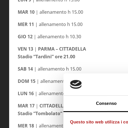
MAR 10
| allenamento h 15.00
MER 11
| allenamento h 15.00
GIO 12
| allenamento h 10.30
VEN 13
|
PARMA – CITTADELLA
Stadio “Tardini” ore 21.00
SAB 14
| allenamento h 15.00
DOM 15
| allenamento h 11.00
LUN 16
| allenamento h 15.00
Consenso
MAR 17
|
CITTADELLA
– PALERMO
Stadio “Tombolato” ore 20.30
Questo sito web utilizza i c
MER 18
| allenamento h 11.00