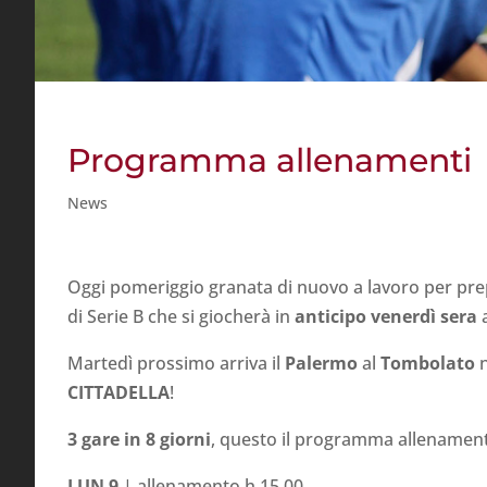
Programma allenamenti
News
Oggi pomeriggio granata di nuovo a lavoro per pr
di Serie B che si giocherà in
anticipo venerdì sera
a
Martedì prossimo arriva il
Palermo
al
Tombolato
n
CITTADELLA
!
3 gare in 8 giorni
, questo il programma allenament
LUN 9
| allenamento h 15.00