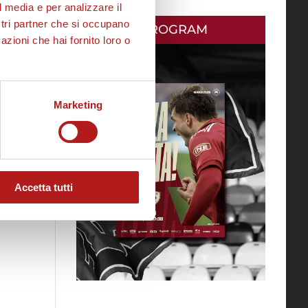
l media e per analizzare il
ostri partner che si occupano
MATCH PROGRAM
azioni che hai fornito loro o
Marketing
Accetta tutti