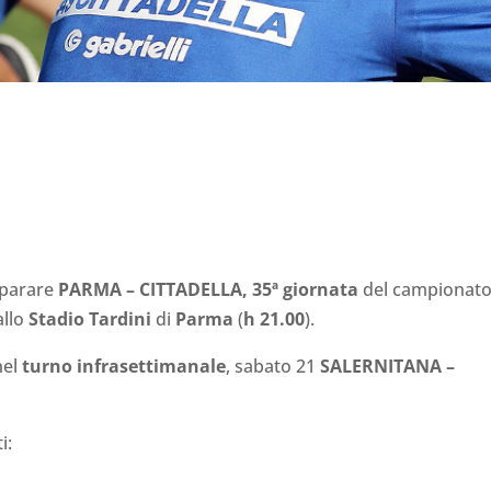
eparare
PARMA – CITTADELLA, 35ª giornata
del campionat
llo
Stadio Tardini
di
Parma
(
h 21.00
).
el
turno infrasettimanale
, sabato 21
SALERNITANA –
i: