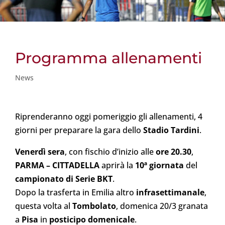
Programma allenamenti
News
Riprenderanno oggi pomeriggio gli allenamenti, 4
giorni per preparare la gara dello
Stadio Tardini
.
Venerdì sera
, con fischio d’inizio alle
ore 20.30
,
PARMA – CITTADELLA
aprirà la
10ª giornata
del
campionato di Serie BKT
.
Dopo la trasferta in Emilia altro
infrasettimanale
,
questa volta al
Tombolato
, domenica 20/3 granata
a
Pisa
in
posticipo domenicale
.