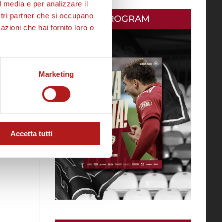
l media e per analizzare il
ostri partner che si occupano
MATCH PROGRAM
azioni che hai fornito loro o
Marketing
Accetta tutti