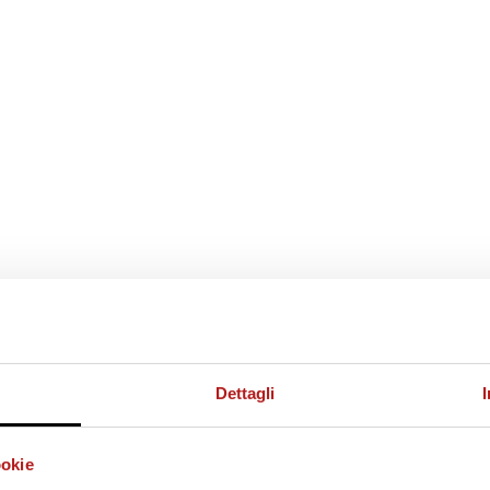
Dettagli
ano D.G.
ookie