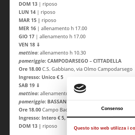
DOM 13
| riposo
LUN 14
|
riposo
MAR 15 |
riposo
MER 16
| allenamento h 17.00
GIO 17
| allenamento h 17.00
VEN 18 ⇓
mattino
: allenamento h 10.30
pomeriggio
: CAMPODARSEGO – CITTADELLA
Ore 18.00
C.S. Gabbiano, via Olmo Campodarsego
Ingresso: Unico € 5
SAB 19 ⇓
mattino
:
allenamento h 10.30
pomeriggio
: BASSANO – CITTADELLA
Consenso
Ore 18.00
Campo Baccini, Quartiere 25 Aprile Bass
Ingresso: Intero € 5, Under 10 omaggio
DOM 13 |
riposo
Questo sito web utilizza i c