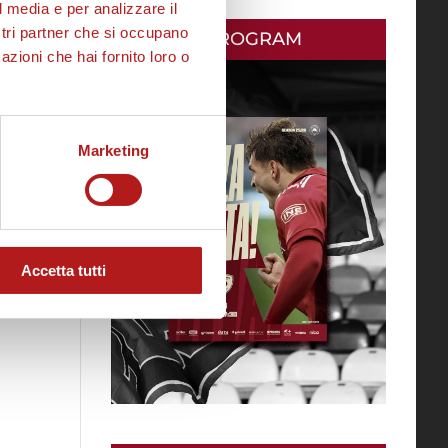
l media e per analizzare il
ostri partner che si occupano
MATCH PROGRAM
azioni che hai fornito loro o
Marketing
Accetta tutti