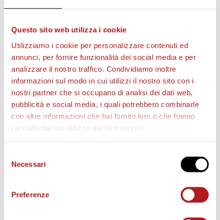
Questo sito web utilizza i cookie
Utilizziamo i cookie per personalizzare contenuti ed
annunci, per fornire funzionalità dei social media e per
analizzare il nostro traffico. Condividiamo inoltre
informazioni sul modo in cui utilizzi il nostro sito con i
nostri partner che si occupano di analisi dei dati web,
pubblicità e social media, i quali potrebbero combinarle
BIGLIETTI
con altre informazioni che hai fornito loro o che hanno
raccolto dal tuo utilizzo dei loro servizi.
Selezione
Necessari
del
consenso
Preferenze