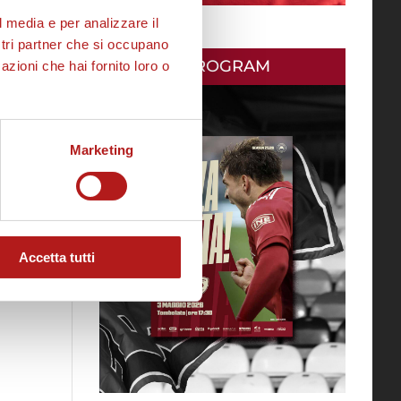
l media e per analizzare il
ostri partner che si occupano
MATCH PROGRAM
azioni che hai fornito loro o
Marketing
Accetta tutti