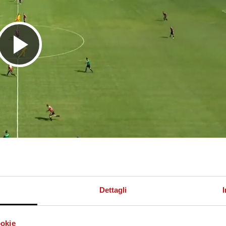
R
i
p
r
Dettagli
ookie