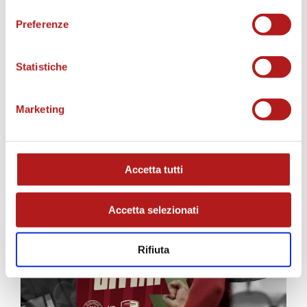
consenso
Preferenze
Statistiche
MATCH PROGRAM
Marketing
Accetta tutti
Accetta selezionati
Rifiuta