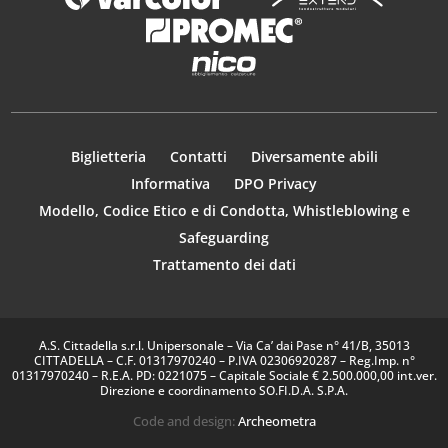
Biglietteria
Contatti
Diversamente abili
Informativa
DPO Privacy
Modello, Codice Etico e di Condotta, Whistleblowing e
Safeguarding
Trattamento dei dati
A.S. Cittadella s.r.l. Unipersonale – Via Ca’ dai Pase n° 41/B, 35013
CITTADELLA – C.F. 01317970240 – P.IVA 02306920287 – Reg.Imp. n°
01317970240 – R.E.A. PD: 0221075 – Capitale Sociale € 2.500.000,00 int.ver.
Direzione e coordinamento SO.FI.D.A. S.P.A.
Code and design:
Archeometra